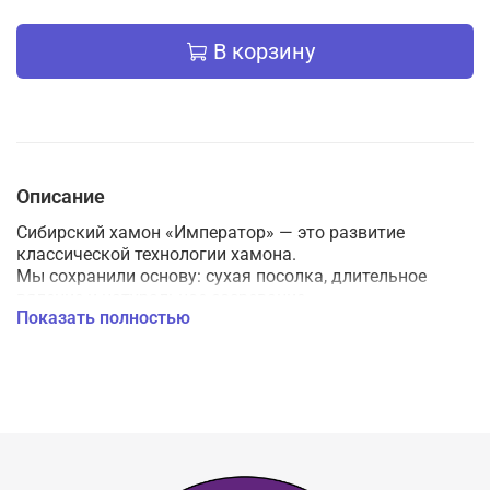
В корзину
Описание
Сибирский хамон «Император» — это развитие
классической технологии хамона.
Мы сохранили основу: сухая посолка, длительное
вяление и натуральное созревание.
Показать полностью
Но изменили формовку окорока и управление
процессом,
чтобы добиться более равномерной текстуры и
глубины вкуса.
Кусковой «Император» — это возможность
попробовать большой выдержанный хамон без
необходимости покупать целую ногу. Чистое